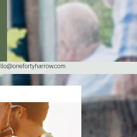
llo@onefortyharrow.com