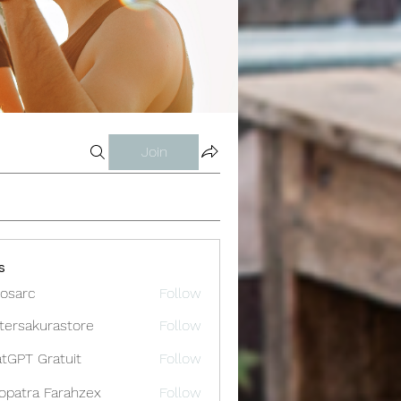
Join
s
osarc
Follow
c
tersakurastore
Follow
akurastore
tGPT Gratuit
Follow
opatra Farahzex
Follow