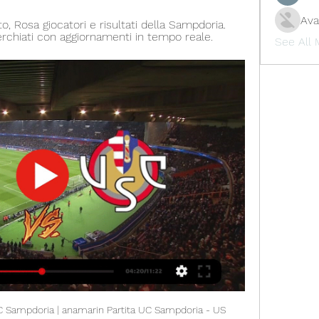
Ava
Rosa giocatori e risultati della Sampdoria. 
cerchiati con aggiornamenti in tempo reale.
See All
C Sampdoria | anamarin Partita UC Sampdoria - US 