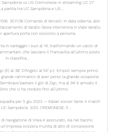
C Sampdoria vs US Cremonese in streaming UC 27 
a partita tra UC Sampdoria e US ...

 30.11.06 Comando di Vercelli. In data odierna, alle 
taccamento di Varallo Sesia interveniva in Viale Varallo, 
er apertura porta con soccorso a persona.

a in vantaggio i suoi al 14', trasformando un calcio di 
ammaritani, che lasciano il Francavilla all'ultimo posto 
in classifica...

c (E) al 38', D'Angelo al 50' p.t. Empoli sempre primo 
 il grande rammarico di aver perso la grande occasione 
embrava bastare il gol di Zajc, ma al 94' è arrivato il 
lino che ci ha creduto fino all'ultimo.

o squadra per 5 giu 2023 — italian soccer Serie A match 
UC Sampdoria. 3/20. CREMONESE: 5 ...

 di navigazione di linea è assicurato, sia nel bacino 
da un’impresa svizzera munita di atto di concessione 