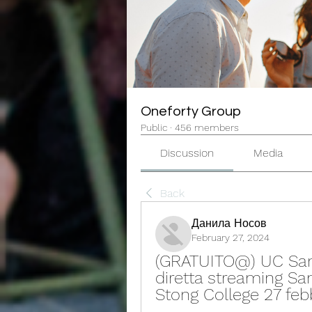
Oneforty Group
Public
·
456 members
Discussion
Media
Back
Данила Носов
February 27, 2024
(GRATUITO@) UC Sam
diretta streaming Samp
Stong College 27 feb