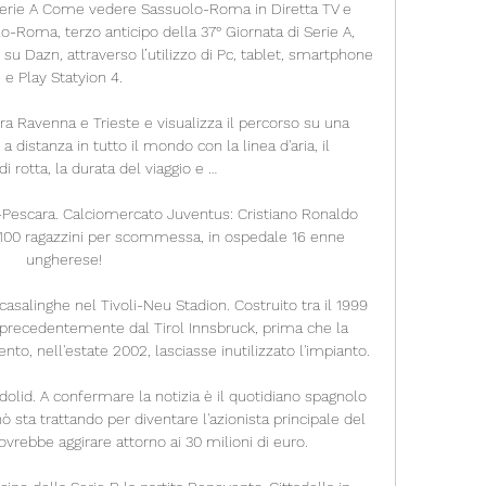
Serie A Come vedere Sassuolo-Roma in Diretta TV e 
o-Roma, terzo anticipo della 37° Giornata di Serie A, 
su Dazn, attraverso l’utilizzo di Pc, tablet, smartphone 
e Play Statyion 4.

ra Ravenna e Trieste e visualizza il percorso su una 
 distanza in tutto il mondo con la linea d'aria, il 
di rotta, la durata del viaggio e …

-Pescara. Calciomercato Juventus: Cristiano Ronaldo 
100 ragazzini per scommessa, in ospedale 16 enne 
ungherese!

casalinghe nel Tivoli-Neu Stadion. Costruito tra il 1999 
to precedentemente dal Tirol Innsbruck, prima che la 
to, nell'estate 2002, lasciasse inutilizzato l'impianto.

adolid. A confermare la notizia è il quotidiano spagnolo 
 sta trattando per diventare l'azionista principale del 
ovrebbe aggirare attorno ai 30 milioni di euro.
