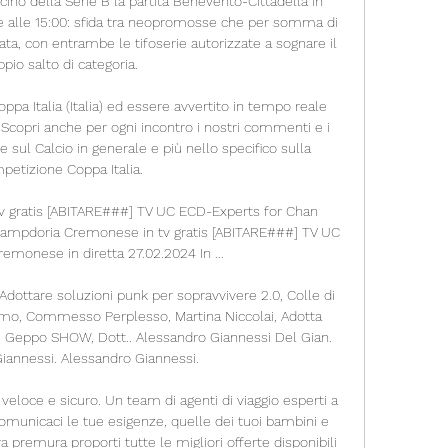
ino della Serie B la partita Benevento-Cittadella in 
lle 15:00: sfida tra neopromosse che per somma di 
ata, con entrambe le tifoserie autorizzate a sognare il 
pio salto di categoria.

Coppa Italia (Italia) ed essere avvertito in tempo reale 
a. Scopri anche per ogni incontro i nostri commenti e i 
sul Calcio in generale e più nello specifico sulla 
petizione Coppa Italia.

 gratis [ABITARE###] TV UC ECD-Experts for Chan 
Sampdoria Cremonese in tv gratis [ABITARE###] TV UC 
monese in diretta 27.02.2024 In ...

Adottare soluzioni punk per sopravvivere 2.0, Colle di 
como, Commesso Perplesso, Martina Niccolai, Adotta 
, Geppo SHOW, Dott.. Alessandro Giannessi Del Gian. 
iannessi. Alessandro Giannessi.

loce e sicuro. Un team di agenti di viaggio esperti a 
omunicaci le tue esigenze, quelle dei tuoi bambini e 
a premura proporti tutte le migliori offerte disponibili 