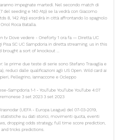
e saranno impegnate martedì. Nel secondo match di 
(7 del seeding e 140 Atp) se la vedrà con Giacomo 
 8, 142 Atp) esordirà in città affrontando lo spagnolo 
Oriol Roca Batalla.

 tv Dove vedere - Oneforty 1 ora fa — Diretta UC 
Pisa SC UC Sampdoria in diretta streaming. us in this 
 brought a sort of knockout ...

r: le prime due teste di serie sono Stefano Travaglia e 
, reduci dalle qualificazioni agli US Open. Wild card ai 
pieri, Pellegrino, Iannaccone e Ocleppo

ese-Sampdoria 1-1 - YouTube YouTube YouTube 4:07 
remonese 3 set 2023 3 set 2023

 Krasnodar (UEFA - Europa League) del 07-03-2019, 
, statistiche su dati storici, movimenti quota, eventi 
ews, dropping odds strategy, full time score prediction, 
 and tricks predictions.
