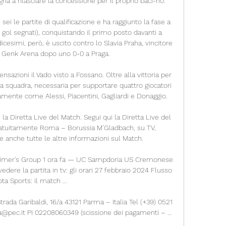
egna a rilasciare la concessione per il proprio baci-no.

sei le partite di qualificazione e ha raggiunto la fase a 
gol segnati), conquistando il primo posto davanti a 
cesimi, però, è uscito contro lo Slavia Praha, vincitore 
C Genk Arena dopo uno 0-0 a Praga.

azioni il Vado visto a Fossano. Oltre alla vittoria per 
a squadra, necessaria per supportare quattro giocatori 
mente come Alessi, Piacentini, Gagliardi e Donaggio.

 Diretta Live del Match. Segui qui la Diretta Live del 
atuitamente Roma – Borussia M’Gladbach, su TV, 
 anche tutte le altre informazioni sul Match.

eimer's Group 1 ora fa — UC Sampdoria US Cremonese 
re la partita in tv: gli orari 27 febbraio 2024 Flusso 
ta Sports: il match ...

ada Garibaldi, 16/a 43121 Parma – Italia Tel (+39) 0521 
@pec.it PI 02208060349 (scissione dei pagamenti – …
