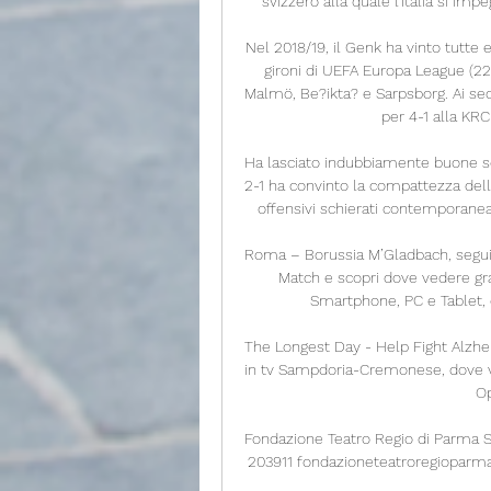
svizzero alla quale l’Italia si imp
Nel 2018/19, il Genk ha vinto tutte e 
gironi di UEFA Europa League (22 
Malmö, Be?ikta? e Sarpsborg. Ai sedi
per 4-1 alla KR
Ha lasciato indubbiamente buone sens
2-1 ha convinto la compattezza dell
offensivi schierati contemporanea
Roma – Borussia M’Gladbach, segui la
Match e scopri dove vedere gr
Smartphone, PC e Tablet, e
The Longest Day - Help Fight Alzh
in tv Sampdoria-Cremonese, dove vede
Op
Fondazione Teatro Regio di Parma Str
203911 fondazioneteatroregioparma