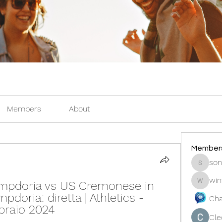
Members
About
Member
son
sonosar
win
pdoria vs US Cremonese in 
winters
doria: diretta | Athletics - 
Cha
braio 2024
Cle