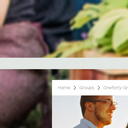
Home
Groups
Oneforty G