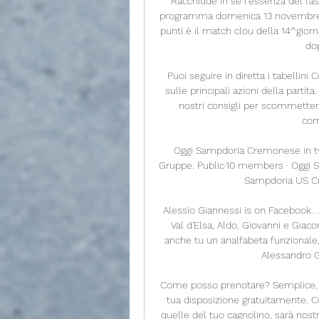
Racchiude in sé l’essenza del fasc
programma domenica 13 novembre a
punti è il match clou della 14^giorn
dop
Puoi seguire in diretta i tabellini 
sulle principali azioni della partit
nostri consigli per scommettere 
com
Oggi Sampdoria Cremonese in tv
Gruppe. Public·10 members · Oggi 
Sampdoria US Cre
Alessio Giannessi is on Facebook.. 
Val d'Elsa, Aldo, Giovanni e Gia
anche tu un analfabeta funzionale
Alessandro G
Come posso prenotare? Semplice, ve
tua disposizione gratuitamente. C
quelle del tuo cagnolino, sarà nostr