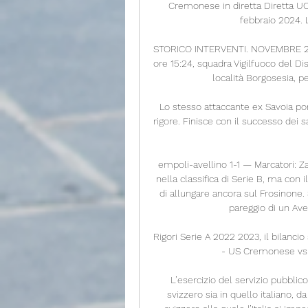
Cremonese in diretta Diretta U
febbraio 2024. L
STORICO INTERVENTI. NOVEMBRE 2006.
ore 15:24, squadra Vigilfuoco del Dis
località Borgosesia, p
Lo stesso attaccante ex Savoia port
rigore. Finisce con il successo dei s
empoli-avellino 1-1 — Marcatori: Zaj
nella classifica di Serie B, ma con
di allungare ancora sul Frosinone. S
pareggio di un Avel
Rigori Serie A 2022 2023, il bilanci
- US Cremonese vs 
L’esercizio del servizio pubblico
svizzero sia in quello italiano, 