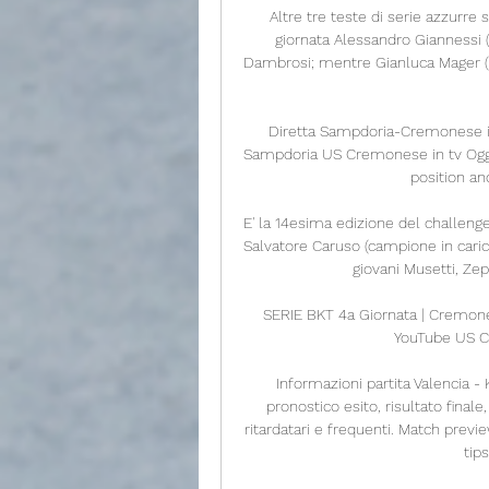
Altre tre teste di serie azzurr
giornata Alessandro Giannessi 
Dambrosi; mentre Gianluca Mager (tds
Diretta Sampdoria-Cremonese in
Sampdoria US Cremonese in tv Oggi 
position and
E' la 14esima edizione del challenge
Salvatore Caruso (campione in carica)
giovani Musetti, Zep
SERIE BKT 4a Giornata | Cremon
YouTube US C
Informazioni partita Valencia -
pronostico esito, risultato finale
ritardatari e frequenti. Match previ
tips