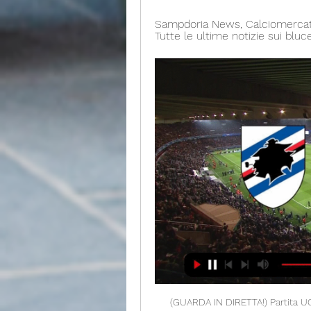
Sampdoria News, Calciomercato, 
Tutte le ultime notizie sui blu
(GUARDA IN DIRETTA!) Partita U