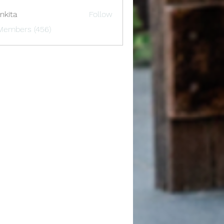
nkita
Follow
 Members (456)