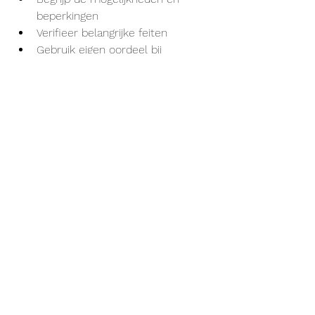
beperkingen
Verifieer belangrijke feiten
Gebruik eigen oordeel bij 
beslissingen
Blijf kritisch over gegenereerde 
content
Toekomstperspectieven
Ontwikkelingen in Nederlandse AI
Voortdurende Verbetering
Betere taalmodellen voor het 
Nederlands
Uitgebreidere functionaliteiten
Verbeterde 
integratiemogelijkheden
Gespecialiseerde toepassingen
Impact op de Nederlandse 
Samenleving