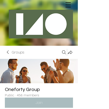
Groups
Oneforty Group
Public
·
456 members
Join