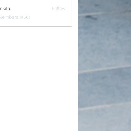
nkita
Follow
 Members (456)