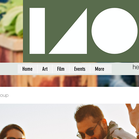
he
Home
Art
Film
Events
More
roup