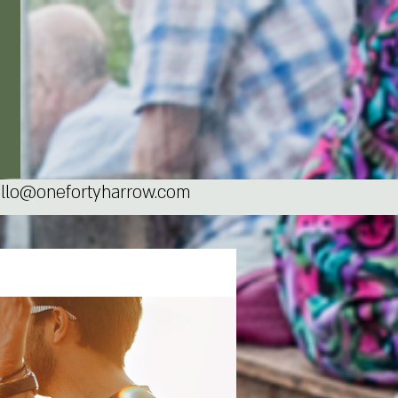
llo@onefortyharrow.com