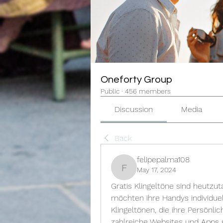
Oneforty Group
Public
·
456 members
Discussion
Media
Back
felipepalma108
May 17, 2024
felipepalma108
Gratis Klingeltöne sind heutzu
möchten ihre Handys individuel
Klingeltönen, die ihre Persönli
zahlreiche Websites und Apps gi