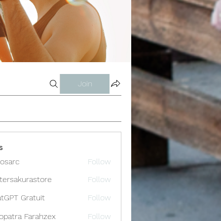
Join
s
osarc
Follow
c
tersakurastore
Follow
akurastore
tGPT Gratuit
Follow
opatra Farahzex
Follow