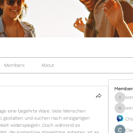
Members
About
Member
son
sonosar
win
tage eine begehrte Ware. Viele Menschen 
winters
l gestalten und suchen nach einzigartigen 
Cha
chkeit widerspiegeln. Doch während es 
Cle
bt, die kostenlose Klingeltöne anbieten, ist es 