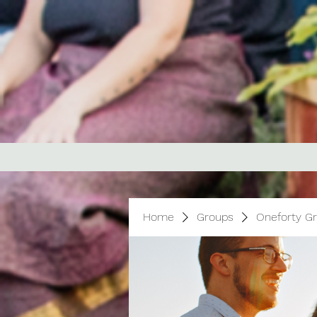
Home
Groups
Oneforty G