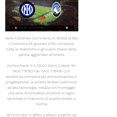
Serie A Women Commento in diretta di Bari v Fiorentina 26 gennaio 2019, comprese tutte le statistiche e gli eventi chiave della partita, aggiornate all'istante.

Via Peschiera, 3-5 33020 Sutrio (Udine) Tel: 0433 778762 Fax: 0433 778418. Con assistenza completa per preventivazione e progettazione, la società Stratex costruisce ad alta tecnologia, installa con montaggio una serie di innovative strutture in legno lamellare e massiccio di qualità testate a norma.

163 Immobili in affitto a Milano a partire da 1.000 € / mese. Trova le migliori offerte per la tua ricerca affitto linea tram 9 milano. Business center via fantoli, 5-7-9 milano mecenate/forlanini.Portierato 24 ore al giorno, tutto l’anno. Struttura per insegna pubblicitaria luminosa di circa 9 mt

Napoli-Arsenal, ecco i 5 motivi per cui gli azzurri possono riuscire nella rimonta. di Arianna Ravelli, inviata a Napoli L’approdo in semifinale e poi un eventuale successo darebbe tutto un altro sapore al primo anno in azzurro di Carlo Ancelotti.. Juve-Ajax 1-2, pagelle: Dybala, linea occupata,.

Sabato, con inizio alle 15, si giocherà dunque il derby tra Este e Luparense. Mentre sempre sabato il Campodarsego andrà a fare visita al Montebelluna. Il match inizierà però alle 17. Nella prima giornata di campionato a festeggiare è stata soprattutto la Luparense, che ha travolto 3-1 il Delta Porto Tolle.

Streaming Inter Atalanta BC in diretta tv 19 ore fa — Streaming Inter Atalanta BC in diretta tv Inter-Atalanta, dove vederla in diretta TV e LIVE streaming 28/02/2024 Ecco dove sarà possibile ...

[TV DAL VIVO***] Oggi Internazionale Atalanta in diretta str 11 ore fa — [TV DAL VIVO***] Oggi Internazionale Atalanta in diretta streaming Inter Atalanta, 24ª Serie A: dove vederla in diretta TV e 28 febbraio ...

Giro di Svizzera 2019, ottava tappa: previsioni meteo Ulrichen oggi 22 giugno 2019. Il passaggio di una perturbazione causata da una piccola saccatura atlantica determina condizioni meteo instabili a Ulrichen nel corso della giornata odierna, sabato 22 giugno 2019.

Domenica 7 aprile, nel corso della trasmissione "Quelli che il calcio", in onda su Rai2, ad ogni gol la linea sarà trasmessa in diretta TV a Barge. I ragazzi dell'Infernotto 2007 si troveranno a riproporre sul campo, sotto la guida degli operatori Rai, i gol della giornata di campionato di …

A 11 mesi dall'inaugurazione della sala, Sabato 12 ottobre MediCinema Italia ha presentato l'attività svolta all'Ospedale Niguarda. In 10 mesi abbiamo proiettato 60 film e abbiamo ospitato 2.236 pazienti. Sono stati compilati 1.111 questionari.

Atalanta streaming Inter-Ata | Group 9 ore fa — Inter-Atalanta oggi in tv: orario, programma Serie A, streaming 5 ore fa — La partita sarà trasmessa in diretta tv su Zona DAZN (canale 214 di ...

I sistemi informatici e le procedure software preposte al funzionamento del sito web www.pallavolovivil.it acquisiscono, nel corso del loro normale esercizio, alcuni dati personali la cui trasmissione è implicita nell´uso dei protocolli di comunicazione di Internet.

28/09/2007 - Lunedì scorso 24 settembre presso la Sala Giunta della Provincia di Bari il Presidente sono stati presentati alla stampa i progettisti selezionati dalla giuria nell’ambito del Concorso internazionale di progettazione del nuovo Museo Archeologico Provinciale . I dieci gruppi di progett...

La Rotonda a Mola di Bari: leggi le recensioni Leggi le ultime recensioni riguardanti La Rotonda (Mola di Bari). Sluurpy aggrega i voti,valutazioni e recensioni dei principali siti di ranking per fornire ai suoi utenti la migliore panoramica dei ristoranti di loro interesse.

Lo disse il Presidente Pasini, dopo la grande vittoria con il Lecce: “ha colpito il fattore Turina”. Il “T-Factor” altro non è che la carica dei tifosi ed il calore che il pubblico della FeralpiSalò sa regalare ai ragazzi, e il calendario regala un marzo amico.

La Nazionale di calcio greca Under-21 è la rappresentativa calcistica Under-21 della Grecia; è posta sotto l'egida della EPO. La squadra partecipa al campionato europeo di categoria, che si tiene ogni due anni.

INTER-ATALANTA oggi in tv: canale, orario e diretta 10 ore fa — Oggi alle 20.45 a San Siro Inter e Atalanta si sfidano nel recupero della 21ª giornata di Serie A 2023/2024. La squadra di Inzaghi vuole ...

Inter Atalanta BC in streaming (Gratuito - C2H2 in Montana 8 ore fa — Inter Atalanta BC in streaming (Gratuito) Inter-Atalanta BC in diretta streaming Inter-Atal 28 febbraio 2024 Calcio 2 ore fa — (flusso) ...

Catania, arrestato lo chef star della tv che preparava piatti alla marijuana. Carmelo Chiaramonte,. in linea con un filone di ricerca internazionale non certo sconosciuto al dibattito pubblico, medico, sociale e politico - gli aspetti relativi all'effetto terapeutico della …

La Lega Pro ha ufficializzato il calendario della Coppa Italia Serie C 2019/2020. La Robur Siena dovrà affrontare il Pontedera il 9 ottobre in casa.

Show giallorosso al Vigorito, con il Benevento che travolge il Crotone 3-0. I padroni di casa passano avanti già all'8' grazie a Roberto Insigne, raddoppiano poi al 57' con il calcio di rigore di Coda e chiudono i conti con l'eurogol di Buonaiuto all'81'.

UNDER 17 Giana Erminio-Pordenone 0-3. Troppo Pordenone per la squadra di mister Omar Barzaghi, che al cospetto della capolista non è riuscita ad organizzare al meglio il gioco, complice il gol subito in avvio da De Min (3’ pt); i friulani hanno raddoppiato al 18’ con Bertoli, che con una doppietta ha calato il tris definitivo al 21’ st.

Inter-Atalanta diretta ore 20:45: dove vederla in tv, 13 ore fa — Scopri tutto sulla partita: info, orario e canali per seguire la sfida valida per la ventunesima giornata di Serie A. Le possibili scelte di ...

«La scritta comparsa in questi giorni sotto i portici di Cassino davanti la Chiesa di Sant’Antonio rimanda la memoria agli anni caldi della contestazione e degli scontri di piazza che, in misura minore ed edulcorata dall’ambiente provinciale, riguardavano anche la nostra città proprio nei medesimi luoghi. Questo déjà vu ci lascia da un.

57′ Palo clamoroso colpito dal Campobasso con Vecchione, autore di una grande conclusione dal limite. A dodici minuti dalla fine D’Agostino spreca di testa da buona posizione, il cross era stato di Bisceglia. E’ finita. Il Campobasso perde 2-0 in casa contro l’Avezzano al termine della peggiore partita della stagione.

GOL DEL RENATE: 13°st Traversone dalla sinistra di Piscopo, colpo di testa di PAVAN che insacca 15°st Punizione dal limite di Gomez, palla scagliata verso lo specchio, Bindi para in presa bassa 20°st Cross di Capello dalla destra, nessuno raccoglie il suggerimento, rimessa dal fondo.

Distanza in linea d’aria del percorso Vado ligure SV - Cuneo CN è km. Stabilire un percorso Vado ligure SV - Cuneo CN da percorrere con la macchina oppure con il pullman (treno spesso fa un altro itinerario) corrisponde sulla cartina stradale alla distanza di km e il tempo di percorrenza è .

MIGNOGNA srl Contrada S. Antonio dei Lazzari n. 2 (una traversa di via S. Antonio dei Lazzari) 86100 Campobasso (CB) t +39 0874 64791 - f +39 0874 481188 - info@mignogna.it P. IVA 01443310709 - Capitale Sociale i.v. € 40.000,00 - REA 108831

Sono i cookie utilizzati per tracciare la navigazione dell'utente in rete e creare profili sui suoi gusti, abitudini, scelte, ecc. Con questi cookie possono essere trasmessi al terminale dell'utente messaggi pubblicitari in linea con le preferenze già manifestate dallo stesso utente nella navigazione online.

The kit contains a packet of instant ice and a packet of instant warmer that can transform a little cry into a smile. Ti offriamo un tenero peluche per il bambino e anche un kit base per prenderti cura del tuo piccolo. Il kit contiene un pacchetto ghiaccio istantaneo e un pacchetto caldo istantaneo capaci di trasformare ogni piccolo pianto in un sorriso. Wir bieten Ihnen ein zartes Plüschtier.

Ex Cosenza, Liguori passa ufficialmente alla Fermana. L’esterno mancino, reduce dall’ultima stagione in D al Bari, arriva nella squadra marchigiana in prestito dal Napoli Ex Cosenza alla ribalta...

Monza | Maw. Ad iniezione dell’azienda e in accordo con il capo reparto e il capo turno, si occuperà di gestire .. ed un ottimo pacchetto retributivo in linea con le competenze maturate nel ruolo. Luogo di lavoro: .. Ricerche simili: Attrezzista Presse, Attrezzista Stampaggio

Distanza Campobasso Avezzano Inserire la località di partenza e la località di arrivo, per calcolare la distanza tra le due città (es. da Campobasso a Avezzano) e cliccare su DISTANZA!.

266 pagine - € 15,00 ‘La polis in crisi’ dice qualcosa di più e di diverso da ‘crisi della politica’?Noi pensiamo di sì, soprattutto se si riesce a mettere a fuoco un aspetto che era caratterizzante la polis democratica e che si è perduto nelle democrazie di oggi: la partecipazione attiva e diretta dei suoi cittadini. La vita.

Gli Ernici si risentirono: e poiché la gente di Anagni aveva convocato l'assemblea plenaria di tutta la gente ernica nel circo oggi chiamato Marittimo, tutto il popolo ernico, con la sola eccezione di Alatri, Ferentino e Veroli, dichiarò guerra a Roma.

Lions Tra la Gente. Beitrag an Activity Leo Club Lugano . Mittwoch 08.02.2017 - Mittwoch 08.02.2017: Premio Magistrale.. Attività di beneficenza in comune dei Lions Clubs di Lugano, Lugano-Ceresio, Lugano-Monte Brè e Leo Lugano Vendita nel centro della città di prodotti tipici, vini, dolci.

asti - chieri caronnese - rapallobogliasco chiavari caperana - novese derthona - lavagnese giana erminio - albese pro dronero - sestri levante santhia - folgore caratese vado. darfo boario legnago salus - pro sesto mapellobonate - borgomanero pro piacenza - aurora seriate sambonifacese - castellana castelgoffredo. 27 ottobre 2014 ore 14.30.

Inter - Atalanta BC streaming Atalanta in diretta streaming 12 ore fa — Inter - Atalanta BC streaming Atalanta in diretta streaming Inter Atala | Icy Events &