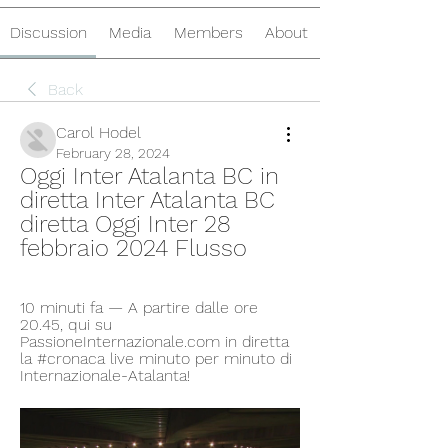
Discussion
Media
Members
About
Back
Carol Hodel
February 28, 2024
Oggi Inter Atalanta BC in 
diretta Inter Atalanta BC 
diretta Oggi Inter 28 
febbraio 2024 Flusso
10 minuti fa — A partire dalle ore 
20.45, qui su 
PassioneInternazionale.com in diretta 
la #cronaca live minuto per minuto di 
Internazionale-Atalanta!