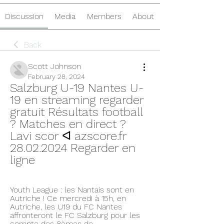
Discussion
Media
Members
About
Back
Scott Johnson
February 28, 2024
Salzburg U-19 Nantes U-
19 en streaming regarder 
gratuit Résultats football 
? Matches en direct ? 
Lavi scor ᐊ azscore.fr 
28.02.2024 Regarder en 
ligne
Youth League : les Nantais sont en 
Autriche ! Ce mercredi à 15h, en 
Autriche, les U19 du FC Nantes 
affronteront le FC Salzburg pour les 
compte des 8èmes de ...