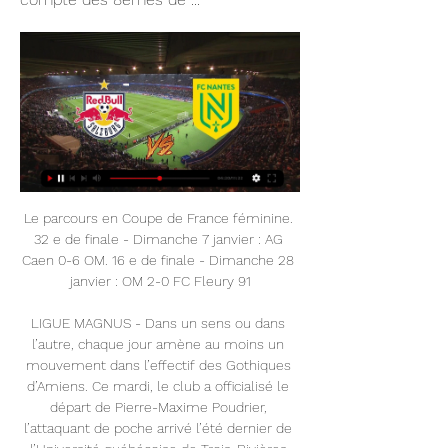
Le parcours en Coupe de France féminine. 32 e de finale - Dimanche 7 janvier : AG Caen 0-6 OM. 16 e de finale - Dimanche 28 janvier : OM 2-0 FC Fleury 91

LIGUE MAGNUS - Dans un sens ou dans l’autre, chaque jour amène au moins un mouvement dans l’effectif des Gothiques d’Amiens. Ce mardi, le club a officialisé le départ de Pierre-Maxime Poudrier, l’attaquant de poche arrivé l’été dernier de l’Université québécoise de Trois-Rivières.

Watch Live Football Streams Today, Best Soccer Streams Link Salzburg U19. vs. Nantes U19. Watch. Feb 28, 06:30. Turkish Cup Watch sport matches live today, enjoy live streaming football HD and update the ...

Match en direct du mardi 27 février 2024 sur FOOTLIVE Suivez les matchs de football en live sur footlive OlOlympiakós Le Pirée U19 - Lens U-19 le 28-02-2024 · Salzburg U19 - FC Nantes U19 le 28-02-2024

Peur du ridicule, de faire des fautes, les français sont nuls en anglais. L'hexagone arrive en 15ème position sur 17 pays d'europe pour son niveau. Un salarié sur deux estime qu'il ne peut pas.

#MatchDay H-5' avec la diffusion du match en direct sur SFR Sport / LUGI Handboll VS SRVHB pour la 3ème journée de Coupe d'Europe !! GO ! GO ! GO !

Challenge National U19 2019-2020 - Ph. 1 -Groupe A - 4e journee - Arras U19-Reims U19 2-0. Dimanche 13 octobre 2019 à 15h00. Arras (Stade Degouve Brabant n°3) Arras U19 - Reims U19 : 2-0 (1-0) Arbitre : Florent Lefranc assisté de Julien Brousse et Romain Toris. Buts pour Arras U19 : Myriem Nacer 42', Mélissa Bassit 76' Avertissement : Souhina Hadj Safi 74' pour Arras U19. Arras U19 : 1.

Veuillez saisir votre adresse courriel ci-dessous pour recevoir des infolettres de Roots Canada portant sur des nouveautés, des offres exclusives de la Famille Roots et bien plus encore. Vous pouvez vous désabonner en tout temps.

Côté filles, l'irrégularité était de mise entre la Française Maneva Rakotomalala et l'Italienne Frederica Rossi. Si la première a remporté le premier set 6-3 avec des séquences.

FRANCE 2016/17 EXTERIEUR. Votre coque foot France 2016-2017 extérieur : ajoutez votre nom ou le nom de votre joueur préféré ainsi que le numéro de votre choix et visualisez le résultat en direct !

Les matchs en direct aujourd'hui AC Mailand UEFA U19 · 14:30 · SC Braga UEFA U19 SC Braga YL · RB Salzburg YL Red Bull Salzburg UEFA U19 · 15:00 · FC Nantes UEFA U19 FC Nantes YL · FC Bayern YL ...

Une vision nouvelle dans l'acte de construire. Nous réalisons l'habitat de demain d'une manière différente, en créant des programmes immobilier intelligents et connectés.

Comparez les cotes Lille Saint Etienne du 28/08/2019 disponibles chez les bookmakers pour parier à la meilleure cote, et suivez le match en direct sur notre live streaming

Pour pouvoir regarder légalement ce match de foot Lille Saint-Etienne en streaming live sur votre PC, tablette tactile iPad, iPhone ou SmartPhone Androïd, vous devrez prendre un abonnement auprès de la chaine Canal + en streaming qui possède les droits légaux de diffusion.

TV9 Telugu News LIVE - YouTube TV9 Telugu News LIVE - YouTubeYouTube · TV9 Telugu Live663,1 M+ vues  ·  il y a 2 ans YouTube · TV9 Telugu Live YouTube · TV9 Telugu Live  ·  Traduire cette page EN DIRECT

Les U19 concarnois nouveaux promus dans les championnats nationaux, découvrent la composition de leur groupe la saison prochaine. Ils font partie du groupe C qui regroupe les équipes de l'Ouest. Au total 14 équipes U19 dont quatre formations bretonnes (Rennes, Guingamp, Vannes et Concarneau), Pour le grand Ouest on retrouve les clubs de.

Pour cet employé dans un hôtel des Almadies, l’idée, le projet de créer un centre mini basket par ses propres moyens au quartier Sacré-cœur était né en 1976. «Je faisais du porte-à-porte. Parmi les premiers pensionnaires, il y avait Etienne Preira Al Ghor, Pape Samba », se souvient-il.

Football en Direct : Résultat et score des matchs [LIVE] 19:30. FR Botafogo. Club Aurora. - -. Première Division, Clôture · Costa Rica - Liga RB Salzburg. FC Nantes. - -. 28 févr. 10:00. FC Bayern Munich. Feyenoord ...

Horaires des prières musulmanes pour les différents pays du monde... Les horaires des prières pour 5 millions de villes dans le Monde: Pays :.

Youth League. Le FC Nantes U19 connaîtra son premier C'est une nouvelle saison pleine que les U19 du FC Nantes se préparent à vivre. Après avoir remporté brillamment le championnat de France de leur catégorie ...

Le Ndiambour, victorieux de Diambars, reprend la tête du championnat national de Ligue 1 de football du Sénégal, à l’issue de la 6e journée de la compétition disputée samedi et dimanche.

Red Bull Salzburg U19 Nantes U19 Statistiques 22 nov. 2023 — Vous pouvez regarder le match en direct et gratuitement sans publicité et en suivant ces étapes : Étape 1 - Cliquez dans la zone de diffusion en ...

Vérifiez les statistiques de H2H et résultats entre Jaume Pla Malfeito et Pablo Canas Garcia Juan: resultats des victoires, la comparaison des joueurs.

Sélectionnez les prestations Speedy dont vous avez besoin, recevez immédiatement un devis et prenez rendez-vous en ligne. Vidange, Révision Constructeur, changement des pneumatiques, recharge de climatisation, plaquettes de frein, echappement, courroie de distribution, etc.

L’oncle de Tonia Peyrot était conseiller général avec lui dans la Nièvre et Tonia l’a bien connu à cette époque, quand elle était petite. Le Président est venu 4 fois à Moustiers, chez la famille Peyrot, toujours en hélicoptère, depuis Gordes. En tout, trois déjeuners ont été pris à la Bouscatière, chez M. et Mme Peyrot.

En plus des scores de Toulon St-Cyr F, vous pouvez suivre +de 100 compétitions de handball dans +de 15 pays autour du monde sur FlashResultats.fr. Cliquez sur le nom du pays dans le menu de gauche, et choisissez votre compétition (ligues et championnats, coupe ou tournoi). Le service de résultats de Toulon St-Cyr F est en temps réel, et se.

Créée en 2017, Miyu Distribution est née de la rencontre entre Luce Grosjean, et sa société Seve Films, et Miyu Productions. Spécialisée en ventes internationales et diffusion de courts-métrages d’animation, la société distribue les films de fin d’études de grandes écoles d’animation ainsi que des films de …

Retour au championnat de Ligue 2 après ce match face au FC Metz mardi en Coupe de la Ligue (1-2 ap). Le Paris FC recevra le Havre AC, leader du championnat apr

Distance entre Béziers et Clermont-Ferrand en kilomètres. Comment aller de Béziers à Clermont-Ferrand et combien d'heures il ya entre les deux villes.

Vous consultez actuellement la page : Manisaspor - Erzin Spor Suivez le match Manisaspor - Erzin Spor en direct (résumé, score et buts). Le résultat de ce match 3. Lig entre Manisaspor et Erzin Belediyespor est à suivre en live à partir de 14h00.

FC Nantes ''Une dominante tactique capitale à gérer face à Salzburg''. Mercredi après-midi (15h), les U19 du FC Nantes seront en Autriche, afin d'aller défier le RB...

Les footballeurs de l’équipe du Troyes ESTAC devront défier à domicile l’AS Nancy à l’occasion de ce match de la 36ème journée du championnat de la Ligue 2 qui s’avère plus ouvert que prévu et que l’on pourra voir en streaming live avec la diffusion du flux vidéo sur le …

Retour à l’accueil. Sport Barrage Lens-Dijon: Dijon décroche un nul à Lens qui fait son bonheur avant le match retour . Revivez le barrage aller.

Ligue 1 France – Suivez en direct / live commenté la rencontre de Football opposant Saint-Etienne et Lille. Ce match se déroule le 10 mars 2019 et débute à 14:00.

Présentation de l'art gothique et de l'art roman. Les différences dans l'architecture gothique, et l'architecture romane. Les différences des décorations des deux arts. Exemple d'une cathédrale gothique: la cathédrale de Notre-Dame de Paris. Glossaire. Retour à la page principale de l'école

Prediksi Bola Olympique Lyonnais Vs Barcelona, Bursa Taruhan Olympique Lyonnais Vs Barcelona, Prediksi Olympique Lyonnais Vs Barcelona, Prediksi Skor Olympique Lyonnais Vs Barcelona…

Ambassade de Suisse au Cameroun. L’ambassade suisse défend les intérêts de la Suisse dans le pays et prend en charge tous les services consulaires et les demandes liées aux visas pour les personnes domiciliées à: Cameroun, Guinée équatoriale, République centrafricaine

0,120 € Vis CHC Tête Basse Din 7984 Classe 8.8... Vis CHC Tête Basse Din 7984 Classe 8.8 Acier Brut 4 X 10 0,120 € Quantité: Ajouter au panier.

Youth League UEFA streaming en direct FC Nantes U19. 3. Sevilla FC U19. 2. 7 Feb. FC Basel U19. 0. FC Bayern Munich U19. 2 FC RB Salzburg U19, 4, 2, 0, 6, 14. 2, Inter Milan U19, 1, 4, 1, 6, 7. 3 ...

Niger Tornadoes Abia Warriors résultats en direct (et la vidéo diffusion en direct streaming en ligne) commence le 25.2.2018. à 15:00 temps UTC àMinna Township Stadium,Minna,Nigeria en …

Seven Sisters est un film réalisé par Tommy Wirkola avec Noomi Rapace, Glenn Close. Synopsis : 2073. La Terre est surpeuplée. Le gouvernement décide d’instaurer une politique d’enfant.

Programme TV Match ce soir - Diffusion Foot Chaîne télé en VOIR PLUS. FAQ. Quels sont les matchs de foot à la télé ce soir ? Suivez à la TV ou en streaming les affiches du jour: Sassuolo Naples sur beIN 1 à 18:00 ...

16e TOUR ALSACE Groupe LARGER 02/08/2019 CLASSEMENT Combativité : Etape 3 (Suite) VESOUL > LA PLANCHE DES BELLES FILLES ME 2.2 Place Dos Coureur Équipe Nat. Étape Géné.

La sélection nationale des U23 entrera samedi en stage de préparation de trois jours au CTN de Sidi Moussa, en prévision du dernier tour des éliminatoires de la CAN-2019 de la catégorie, qui aura lieu au mois de novembre en Egypte. L’entraîneur national, le Français Ludovic Batelli, a convoqué […]Voir plus . Recherche. Aller au contenu. Secondary Navigation Menu. Menu. Afrique.

Nantes : Actualité, Mercato, Transfert, Résultats. Youth League : les Nantais sont en Autriche ! Ce mercredi à 15h, en Autriche, les U19 du FC Nantes affronteront le FC Salzburg pour les compte des 8èmes de ...

Fondée