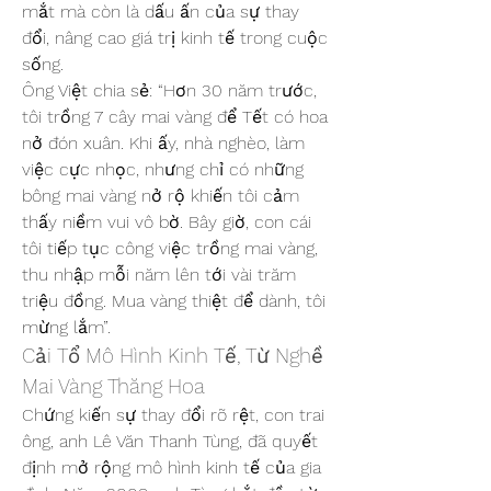
mắt mà còn là dấu ấn của sự thay 
đổi, nâng cao giá trị kinh tế trong cuộc 
sống.
Ông Việt chia sẻ: “Hơn 30 năm trước, 
tôi trồng 7 cây mai vàng để Tết có hoa 
nở đón xuân. Khi ấy, nhà nghèo, làm 
việc cực nhọc, nhưng chỉ có những 
bông mai vàng nở rộ khiến tôi cảm 
thấy niềm vui vô bờ. Bây giờ, con cái 
tôi tiếp tục công việc trồng mai vàng, 
thu nhập mỗi năm lên tới vài trăm 
triệu đồng. Mua vàng thiệt để dành, tôi 
mừng lắm”.
Cải Tổ Mô Hình Kinh Tế, Từ Nghề 
Mai Vàng Thăng Hoa
Chứng kiến sự thay đổi rõ rệt, con trai 
ông, anh Lê Văn Thanh Tùng, đã quyết 
định mở rộng mô hình kinh tế của gia 