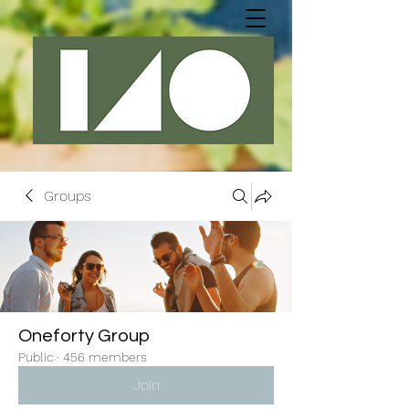
Groups
Oneforty Group
Public
·
456 members
Join