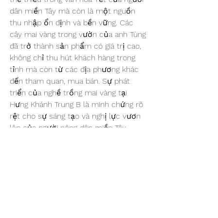
dân miền Tây mà còn là một nguồn 
thu nhập ổn định và bền vững. Các 
cây mai vàng trong vườn của anh Tùng 
đã trở thành sản phẩm có giá trị cao, 
không chỉ thu hút khách hàng trong 
tỉnh mà còn từ các địa phương khác 
đến tham quan, mua bán. Sự phát 
triển của nghề trồng mai vàng tại 
Hưng Khánh Trung B là minh chứng rõ 
rệt cho sự sáng tạo và nghị lực vươn 
lên của người nông dân miền Tây.
Nhờ sự quyết tâm, kiên trì và dám 
thay đổi tư duy sản xuất, Hợp tác xã 
Mai vàng Hưng Khánh Trung B đã và 
đang góp phần quan trọng trong việc 
thay đổi diện mạo kinh tế của xã, giúp 
người dân nơi đây không chỉ trồng mai 
vàng để đón Tết mà còn làm giàu từ 