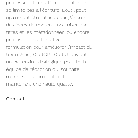
processus de création de contenu ne 
se limite pas à l'écriture. L'outil peut 
également être utilisé pour générer 
des idées de contenu, optimiser les 
titres et les métadonnées, ou encore 
proposer des alternatives de 
formulation pour améliorer l'impact du 
texte. Ainsi, ChatGPT Gratuit devient 
un partenaire stratégique pour toute 
équipe de rédaction qui souhaite 
maximiser sa production tout en 
maintenant une haute qualité.
Contact:
Entreprise: Chat Francais
État complet : France
Ville : Brétigny-sur-Orge
Rue : 31 Rue de la Croix Louis
Code postal : 91220