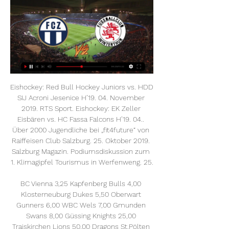
Eishockey: Red Bull Hockey Juniors vs. HDD SIJ Acroni Jesenice H’19. 04. November 2019. RTS Sport. Eishockey: EK Zeller Eisbären vs. HC Fassa Falcons H’19. 04.. Über 2000 Jugendliche bei „fit4future“ von Raiffeisen Club Salzburg. 25. Oktober 2019. Salzburg Magazin. Podiumsdiskussion zum 1. Klimagipfel Tourismus in Werfenweng. 25.

BC Vienna 3,25 Kapfenberg Bulls 4,00 Klosterneuburg Dukes 5,50 Oberwart Gunners 6,00 WBC Wels 7,00 Gmunden Swans 8,00 Güssing Knights 25,00 Traiskirchen Lions 50,00 Dragons St.Pölten 125,00 Fürstenfeld Panthers 250,00 UBSC Graz 250,00.. Freunde fürs Leben.

Informationen über Fc Gleisdorf 09. Verwenden Sie dieses Tool, um Beziehungen zwischen Entitäten, Dingen, Konzepten und Personen zu finden. Probieren Sie es jetzt, es ist kostenlos!

Live im TV zu sehen ist F95 Düsseldorf – M’Gladbach am 2. Spieltag der Bundesliga exklusiv im Bezahl-Fernsehen von Sky oder Liga total. Bei der Borussia aus Mönchengladbach wird der Start und die Auslosung in den europäischen Wettbewerb noch nachwirken, die Fortuna konnte sich das alles in Ruhe in Düsseldorf vom Fernsehsessel aus ansehen.

Adler Apotheke, Stadtplatz 12-14, 4600 Wels scw Apotheke, Salzburger Straße 223, 4600 Wels Apotheke im Welas Park, Ginzkeystraße 27, 4600 Wels Einhorn-Apotheke, Plobergerstraße 7, 4600 Wels Maxine Apotheke, Gunskirchener Strasse 7, 4600 Wels Apotheke Buchkirchen, 4611 Buchkirchen Apotheke “Zur Welser Heide”, Welser Straße 2, 4614 Marchtrenk

(EBEL/UPC Vienna Capitals) Pressemeldung Die UPC Vienna Capitals haben in der Erste Bank Eishockey Liga in die Erfolgsspur zurückgefunden. Das Team von Head-Coach Serge gewann auswärts beim HC Innsbruck mit 4:2. Die Treffer für die Wiener erzielten MacGregor Sharp (2., 48. Min., PP), Sascha Bauer

Diese Seite enthält eine komplette Übersicht aller absolvierten und bereits terminierten Spiele sowie die Saisonbilanz des Vereins FC Breitenrain in der Saison Gesamtstatistik aktuelle Saison.

Will Leipzig in der Tabelle nach oben klettern, bedarf es einer deutlichen Steigerung. Fanclub Loberhaie Dieser Beitrag wurde bereits 1 mal editiert, zuletzt von »Xaver« (29.

Verdientermaßen hat der FC Villarreal gegen Sporting Lissabon das Achtelfinale der Europa Sporting Lissabon - aktuelle Tabellenplatzierung (Liga NOS). Portugal - Sporting Clube de Portugal - Ergebnisse, Spielpläne, Kader, Statistiken, Fotos, VIdeos und News - Soccerway.

Auf dem „Sportplatz an den Bahnschranken“ empfing der TSV Dänischburg den Türkischen SV. Den besseren Start erwischten die Gäste mit zwei guten Torchancen durch Mehmet Büyükdemir und Mohammed Miri, dessen Freistoß TSV-Keeper Sebastian Kamm aus dem Winkel fischte.

China verfügt über etwa 9% der weltweit zur Verfügung stehenden Ackerfläche. Jedoch stellt die chinesische Bevölkerung 22% der gesamten Weltbevölkerung. Aus diesem Grund war die Volksrepublik vor allem in den letzten 20 Jahren bestrebt, die landwirtschaftliche Produktion jährlich um 5-10% zu steigern. Das Ziel ist es, den chinesischen.

SV Waldhof – FC Hansa Rostock 1:1 Hansa Rostock trotzt dem SV Waldhof ein Unentschieden ab. (GM) Am Ende konnten beide Teams mit der Punkteteilung leben, obwohl der SV Waldhof im ersten Spielabschnitt eine Vielzahl von Chancen hatte und das 0:0 zur Pause für Rostock.

S BIBLIOGRAPHIA. QYMNASTICA MEDICA. von. D R EDGAR F. CYRIAX LONDON. HB fa. WRISHOFEN 1909. ROYAL COLLEGE OF PHYSICIANS LI Bfl RY. CLAE9 ACCN. r DATE Vorwort. Die Behandlung von K

Lange war sie ungeklärt, die Trainerfrage bei St. Paulis heutigem Gegner Holstein Kiel (ab 20.30 Uhr im MOPO-Liveticker). Auf der Suche nach einem Nachfolger für den zum VfB Stuttgart.

Finden Sie günstige Tickets für Bahn und Bus auf Trainline. Auf unserem Portal können Sie Fahrkarten von DB, Flixbus, SBB, ÖBB und vielen mehr buchen.

Die Niederlande standen, laut einer Studie der Bank Credit Suisse aus dem Jahre 2017, auf Rang 15 weltweit beim nationalen Gesamtvermögen. Der Gesamtbesitz der Niederländer an Immobilien, Aktien und Bargeld belief sich auf insgesamt 2.692 Milliarden US-Dollar.

Februar 2019 Adler Adler Mannheim Arena Nürnberger Versicherung Coca-Cola covestro DEG DEL Der Beck Düsseldorfer GEg EHC80 Eishockey Fackelmann FAI Aviation Group Flughafen Nürnberg Hofmann-Personal Max Bögl Mercedes-Benz Metropolregion Nürnberg NCP Nürnberg OBI Puck Pucki Röckelein Sontowski & Partner Thomas Sabo Thomas Sabo Ice Tigers Nürnberg Tucher VR-Bank werk:b events

Noch fit fürs Online-Shopping? Schon bald wird es Zeit für die Weihnachtseinkäufe. Wenn Sie dabei gern online bestellen, sollten Sie sich jetzt mit den neuen Spielregeln für die Online-Zahlung mit der Kreditkarte vertraut machen. So sind Sie sicher, dass die Bestellung wirklich bei jedem Händler funktioniert.

Duisburg ist jetzt gereizt und legt in der Offensive noch eine Schippe drauf. Wenn die Zebras ihr Spiel schnell machen, hat die Abwehr der Himmelblauen es häufig schwer.

Bus zwischen Zürich & Basel/Weil am Rhein Gratis WLAN, Steckdosen & Toiletten E-Ticket und variable Zahlungsmöglichkeiten Flexibles Umbuchen bis 15 Minuten vor Abfahrt Deines Busses Direktverbindung ohne Umsteigen Jetzt Buchen!

Hanspeter Latour – Das isch doch e Gränni! 2014 Hanspeter Latour – Das isch doch e Schwalbe! 2016 Hanspeter Latour (*1947) ist bekannt aus der Zeit als Trainer des FC Thun, des Grasshopper-Clubs Zürich und des 1. FC Köln und beliebt als kompetenter SRF-Fussballexperte. zurück

FC Zürich: Willkommen beim FCZ - #NieUsenandGah ... Zürich. FC Zürich. VS. FC Winterthur. Matchcenter. SUPER LEAGUE TABELLE. POS, TEAM Sichere Dir jetzt Dein Ticket für den Cup-Viertelfinal gegen den FC ...

Ein Leben lang hat Sieglinde Grund aus Döttingen im Kochertal als Landwirtin geschuftet. Die unberührte Landschaft Hohenlohes hat es ihr besonders angetan. Sie hat einen ganz besonderen Blick für die Schönheit der Natur. Und diese hält sie nun als Malerin mit Öl auf Leinwand fest.

HOME | BSC YOUNG BOYS - OFFIZIELLE INTERNETSEITE YB-Verteidiger Saidy Janko nach der 0:1-Niederlage gegen Servette bei YB-TV. Zürich, 25, 10, 9, 6, 36:26, 39. 5. Lugano, 25, 11, 4, 10, 45:39, 37. 6. Luzern ...

FC Zürich: Alle Spiele, News, Live-Ticker und im TV ... Winterthur. FC Lugano. FC Luzern. Servette FC. FC Sion. BSC Young Boys. FC Nach sieben Spielen ohne Sieg gewinnt der FC Zürich das Derby gegen die ...

FC Winterthur Winterthur - Live Soccer TV - Fußball TV-Angebot, Offizielle Live-Streams, Live Zürich - Winterthur · Sonntag, 3 März · Axpo Super League. 7:30. Winterthur ...

EHC LIWEST Black Wings Linz – Graz 99ers 5 : 2 Final Score, Detailed Match result and Statistics for the Erste Bank – EHL Ice Hockey game from at 15:30. 9.R.-Pickround EC Red Bull Salzburg – EC-KAC 180 Replies, 12,701 Views, 5 days ago Das sterreicher-Duell Moser Medical Graz99ers vs. EHC Liwest Black Wings Linz war zum Viertelfinal-Auftakt am Mittwoch das trefferreichste Spiel, die.

Das Länderspiel (U21) Spanien (U21) gegen Deutschland (U21) wird auf den oben genannten Sendern/Portalen gezeigt. Wir sehen uns als Dienst am Fussball- und Handballfan, der wissen möchte, wann seine Lieblingsmannschaft, in diesem Fall Spanien (U21) oder Deutschland (U21…

Die MT Melsungen jedoch hat gegen die Löwen noch keinen Punkt verloren. Ein paar Mal waren die Bergischen nahe dran, hatten aber stets Probleme mit der robusten Spielweise des Gegners. „Auch.

Der SC DHfK Leipzig hat sein erstes Auswärtsspiel in der ersten Bundesliga gewonnen. Die körperkulturellen Handballer haben am Samstagabend beim eigentlich sehr heimstarken TSV Hannover-Burgdorf mit 31:25 (14:10) Toren gewonnen. Die besten Leipziger Schützen waren Aivis Jurdz mit 7 Treffern sowie Lukas Krzikalla, Alen Milosevic und Marvin.

Bremen - Alejandro Galvez und Werder Bremen gehen ab sofort getrennte Wege. Der Wechsel zu SD Eibar, der sich bereits in den vergangenen Tagen abgezeichnet hatte, ist perfekt. Der spanische Erstligist

Spielstatistiken zur Begegnung AC Bellinzona - Stade Nyonnais (Promotion League 2019/2020, 15. Spieltag) mit Torschützen, Aufstellungen, Wechseln, gelben und roten Karten.

FC Liverpool Trikot 2019/20 - Neben Shorts, Fußball, Stutzen und Caps findest du bei uns natürlich auch die aktuellen Trikots für 2019 / 2020

Viessmann ist ein international führender Hersteller von Heiztechnik, Industrie- und Kühlsystemen - mit einem Komplettangebot für Ihre Heizung.

HINWEIS: In diesem Thread geht es ausschließlich um das Spiel Borussia Dortmund vs. FC Barcelona. Bitte achtet auf einen angemessenen Umgangston. Sollte es zu Provokationen kommen, diese bitte einfach alarmieren und nicht weiter darauf eingehen. Das Fragen nach illegalen Streams …

Esbjerg Energy - Herning Www atdhe net Fox. Rungsted Ishockey - Frederikshavn White Hawks. Paris FC - Orleans. Auxerre - Red Star Barrere, Book of ra - slot machine bonus - Zopp, Jurgen.. Bei uns erfahrt ihr, wie ihr das Abo beim Streaming-Dienst beenden oder kurzzeitig deaktivieren könnt und welche Kündigungsfristen es gibt.

Leben, wohnen und arbeiten in der Region St. Gallen In der Stadt St. Gallen leben insgesamt 15% der gesamten kantonalen Bevölkerung, was im ersten Moment nicht spektakulär erscheint. Zieht man jedoch die Agglomeration bei, verdoppelt sich die Anzahl.

EHC Winterthur Eishockey-Club - EHC Winterthur swissleague-tv Wegen einer möglichen Verletzung eines Reglements während der gestrigen Playoff-Partie wurde ein ordentliches Verfahren gegen den EHC ...

Der SV Wehen Wiesbaden ist mit einem Zittersieg in die neue Saison der 3. Fußball-Liga gestartet. Am Samstag gewann der Aufstiegsfavorit mit 2:1 (0:1) gegen die Stuttgarter Kickers. Wiesbaden.

AZ Alkmaar gegen Heracles Almelo Live-Ticker (und kostenlos Übertragung Video Live-Stream sehen im Internet) startet am 29.9.2019. um 14:45 (UTC Zeitzone) in Cars Jeans Stadion, Den Haag, Netherlands, in Eredivisie, Netherlands.

(ji) Uri-Trainer Carlos Sturla sprach nach der 4:5-Niederlage im Penaltyschiessen bei Dornbirn davon, dass man nicht einen Punkt gewonnen, sond