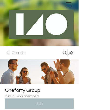
Groups
Oneforty Group
Public
·
456 members
Join