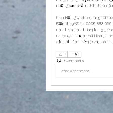
những sản phẩm tinh thần củ
Liên Hệ ngay cho chúng tôi the
Điện thoại/Zalo: 0905 888 99
Email: 
Vuonmaihoanglong@gma
Facebook: Vườn mai Hoàng Lo
Địa chỉ: Tân Thiềng, Chợ Lách, 
0
0 Comments
Write a comment...