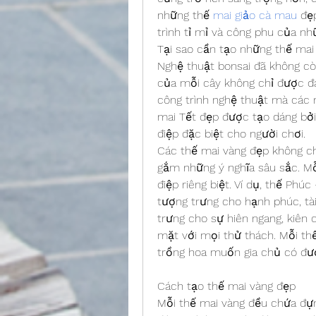
những thế 
mai giảo cà mau
 đẹ
trình tỉ mỉ và công phu của nh
Tại sao cần tạo những thế mai
Nghệ thuật bonsai đã không còn
của mỗi cây không chỉ được đá
công trình nghệ thuật mà các 
mai Tết đẹp được tạo dáng bở
điệp đặc biệt cho người chơi.
Các thế mai vàng đẹp không ch
gắm những ý nghĩa sâu sắc. Mỗ
điệp riêng biệt. Ví dụ, thế Ph
tượng trưng cho hạnh phúc, tài 
trưng cho sự hiên ngang, kiên 
mặt với mọi thử thách. Mỗi th
trồng hoa muốn gia chủ có đư
Cách tạo thế mai vàng đẹp
Mỗi thế mai vàng đều chứa đựng