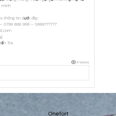
a mình
o thông tin dưới đây:
9 – 0799 888 999 – 0888777777
il.com
ng
Bến Tre.
4 Views
Onefort