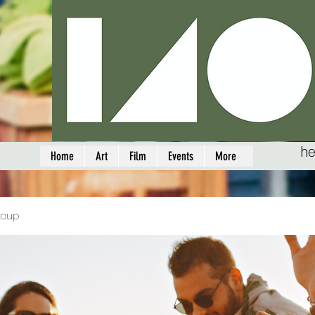
he
Home
Art
Film
Events
More
roup