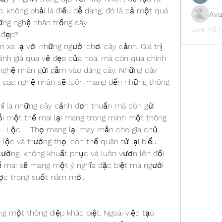
p, không phải là điều dễ dàng, đó là cả một quá 
Ava
ững nghệ nhân trồng cây.
See All
 đẹp?
 xa lạ với những người chơi cây cảnh. Giá trị 
nh giá qua vẻ đẹp của hoa, mà còn qua chính 
nghệ nhân gửi gắm vào dáng cây. Những cây 
i các nghệ nhân sẽ luôn mang đến những thông 
ỉ là những cây cảnh đơn thuần mà còn gửi 
i một thế mai lại mang trong mình một thông 
úc – Lộc – Thọ mang lại may mắn cho gia chủ, 
lộc và trường thọ, còn thế quân tử lại biểu 
cường, không khuất phục và luôn vươn lên đối 
ế mai sẽ mang một ý nghĩa đặc biệt mà người 
ợc trong suốt năm mới.
 một thông điệp khác biệt. Ngoài việc tạo 