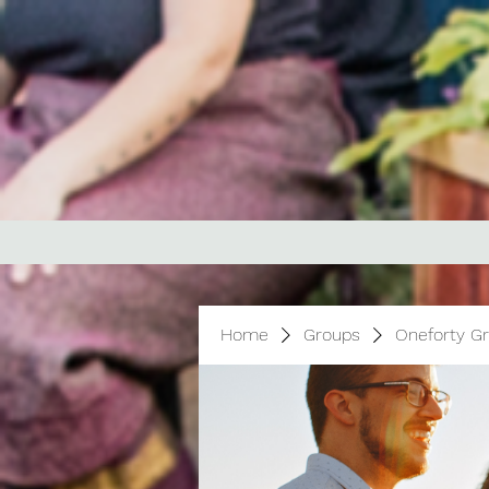
Home
Groups
Oneforty G