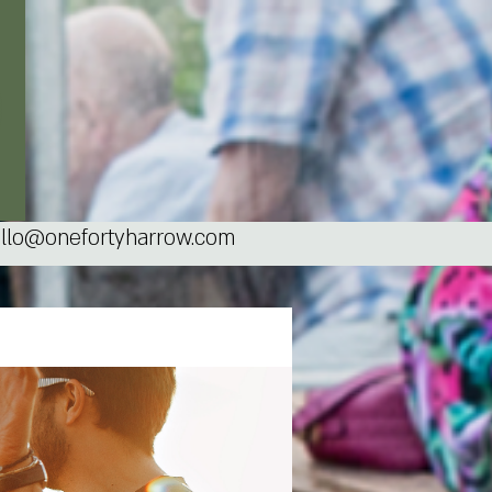
llo@onefortyharrow.com