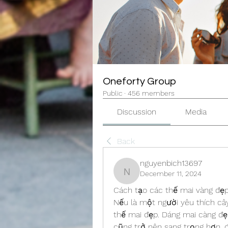
Oneforty Group
Public
·
456 members
Discussion
Media
Back
nguyenbich13697
December 11, 2024
nguyenbich13697
Cách tạo các thế mai vàng đẹ
Nếu là một người yêu thích câ
thế mai đẹp. Dáng mai càng đẹp 
cũng trở nên sang trọng hơn, đầ