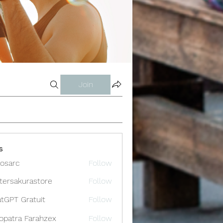
Join
s
osarc
Follow
c
tersakurastore
Follow
akurastore
tGPT Gratuit
Follow
opatra Farahzex
Follow