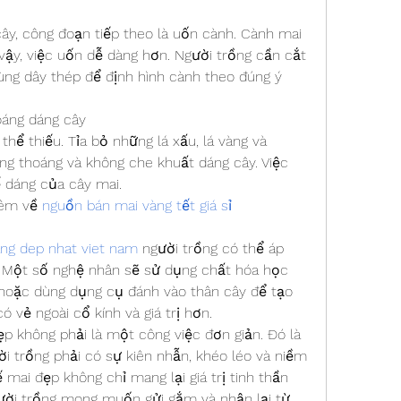
cây, công đoạn tiếp theo là uốn cành. Cành mai 
ậy, việc uốn dễ dàng hơn. Người trồng cần cắt 
ùng dây thép để định hình cành theo đúng ý 
oáng dáng cây
hể thiếu. Tỉa bỏ những lá xấu, lá vàng và 
ng thoáng và không che khuất dáng cây. Việc 
ế dáng của cây mai.
êm về 
nguồn bán mai vàng tết giá sỉ
ng dep nhat viet nam
 người trồng có thể áp 
. Một số nghệ nhân sẽ sử dụng chất hóa học 
, hoặc dùng dụng cụ đánh vào thân cây để tạo 
ó vẻ ngoài cổ kính và giá trị hơn.
ẹp không phải là một công việc đơn giản. Đó là 
i trồng phải có sự kiên nhẫn, khéo léo và niềm 
mai đẹp không chỉ mang lại giá trị tinh thần 
gười trồng mong muốn gửi gắm và nhận lại từ 