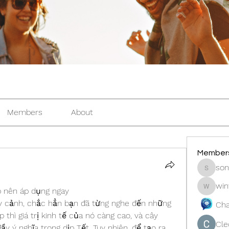
Members
About
Member
son
sonosar
win
p nên áp dụng ngay
winters
y cảnh, chắc hẳn bạn đã từng nghe đến những 
Cha
thì giá trị kinh tế của nó càng cao, và cây 
Cle
y ý nghĩa trong dịp Tết. Tuy nhiên, để tạo ra 