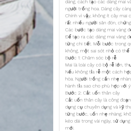
dáng, cách tạo các dáng mai vàn
người trồng hoa. Dáng cây càng 
Chính vì vậy, không ít cây mai 
rất nhiều người săn đón, chứng
Các bước tạo dáng mai vàng đ
Để tạo ra các dáng mai vàng đẹ
từng chi tiết. Mỗi bước trong q
không, một sai sót nhỏ có thể
Bước 1: Chăm sóc bộ rễ
Mai là loài cây có bộ rễ lớn, t
Nếu không tỉa rễ một cách hợp 
hòa. Người trồng cần nhẹ nhàng
hành tỉa sao cho phù hợp với ý
Bước 2: Cắt uốn thân cây
Cắt uốn thân cây là công đoạn 
dụng cụ chuyên dụng và kỹ thu
từng bước, uốn nhẹ nhàng, khôn
kéo dài trong vài ngày, sử dụng
mới.