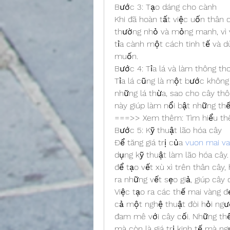
Bước 3: Tạo dáng cho cành
Khi đã hoàn tất việc uốn thân 
thường nhỏ và mỏng manh, vì v
tỉa cành một cách tinh tế và d
muốn.
Bước 4: Tỉa lá và làm thông th
Tỉa lá cũng là một bước không t
những lá thừa, sao cho cây thô
này giúp làm nổi bật những th
===>> Xem thêm: Tìm hiểu th
Bước 5: Kỹ thuật lão hóa cây
Để tăng giá trị của 
vuon mai va
dụng kỹ thuật làm lão hóa cây
để tạo vết xù xì trên thân cây
ra những vết sẹo giả, giúp cây c
Việc tạo ra các thế mai vàng đ
cả một nghệ thuật đòi hỏi ngườ
đam mê với cây cối. Những thế 
mà còn là giá trị kinh tế mà n