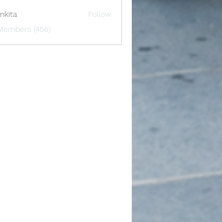
nkita
Follow
 Members (456)