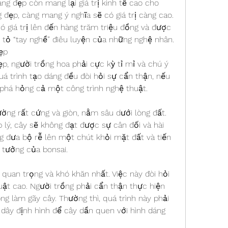
g đẹp còn mang lại giá trị kinh tế cao cho 
đẹp, càng mang ý nghĩa sẽ có giá trị càng cao. 
có giá trị lên đến hàng trăm triệu đồng và được 
 tỏ “tay nghề” điêu luyện của những nghệ nhân.
ẹp
p, người trồng hoa phải cực kỳ tỉ mỉ và chú ý 
uá trình tạo dáng đều đòi hỏi sự cẩn thận, nếu 
 phá hỏng cả một công trình nghệ thuật.
hường rất cứng và giòn, nằm sâu dưới lòng đất. 
lý, cây sẽ không đạt được sự cân đối và hài 
 đưa bộ rễ lên một chút khỏi mặt đất và tiến 
 tưởng của bonsai.
quan trọng và khó khăn nhất. Việc này đòi hỏi 
ật cao. Người trồng phải cẩn thận thực hiện 
g làm gãy cây. Thường thì, quá trình này phải 
 dây định hình để cây dần quen với hình dáng 