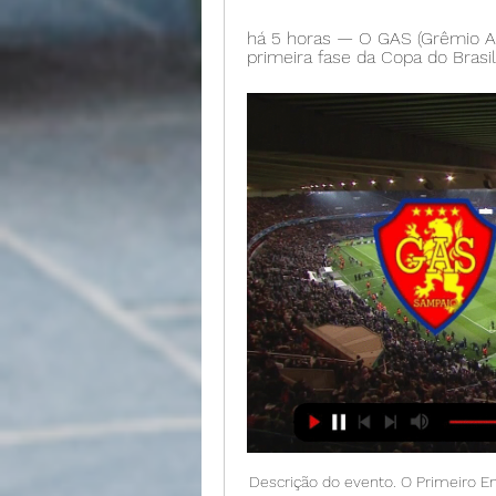
há 5 horas — O GAS (Grêmio At
primeira fase da Copa do Brasi
Descrição do evento. O Primeiro Encontro de Estudantes e Jovens Lideranças Contábeis do Rio de Janeiro é uma realização da Academia de Ciências Contábeis do Estado do Rio de Janeiro (ACCERJ) em parceria com o Conselho Regional de Contabilidade do Estado do Rio de Janeiro (CRCRJ).

Unidade de Cuidados de Saúde Personalizados de Benfica, Rua General Morais Sarmento, Benfica, Lisboa. Gémeos Sobre Mim: Gosto de viver a vida e curti cada momento como se fosse único.. viajar e além de tudo curti esses momentos com uma bela companhia em seguida de. ( SANTA MARIA DA FEIRA ) Estilo Namoradinha!! Aveiro. 924291750. Bia.

Tags: Assistir Ponte Preta x Vitória ao vivo em HD grátis, jogo do Vitória e Ponte Preta ao vivo, transmissão online Vitória vs Ponte Preta premiere, Brasileirão série A Vitória e Ponte Preta youtube 26/11/2017, resultado tempo real jogo do Ponte Preta de hoje.

Ótimo apartamento em Bonsucesso a 100m da estação brt Sta Luzia, próximo ao Supermercados Guanabara, escolas, igrejas e todo comercio. Ônibus na porta. Composto de sala, dois dormitorios, ( um com armário planejado), cozinha com área conjugada , banheiro com az. Ao teto e …

Início Profissionais Dentista Barra Mansa - RJ Edeli Cugola de Castro. Edeli Cugola de Castro Dentista. Cidade: Barra Mansa - RJ. Cadastrado no Doctor Found desde 18/11/2015. Reivindicar este Perfil. n/a Nenhuma avaliação. Estabelecimentos em que atende. Sirene Rua Alvaro do Rego Millen.

GAS Brusque #LiveStream (TV) 2/28/2024 há 5 horas — pin alluring GAS vs Brusque Live Streaming miniature, (TV) prickly apparel GAS vs Brusque comes LIVE living cannon cushion   sport ...

Seu nome de batismo é Laís Yasmin Lucas Gontijo, nascida em Cuiabá em 16 de dezembro de 1990. Cantando desde os 5 anos de idade lança seu primeiro CD aos 7 anos, produzido por César Augusto que na época produzia discos para a dupla Zezé di Camargo e Luciano.

N.º 53 setembro 2010 Vitória nº 500 do algarVe No campeoNato priNcipal a festa do futebol e do futsal de regresso em outubro direcção da afa dá início

BRUSQUE x ITUANO - BRASILEIRO 2020 SÉRIE C - YouTube YouTube YouTube 2:45:14 YouTube TV BRUSCÃO 12 de jan. de 2021 12 de jan. de 2021 Não inclui: GAS GAS

A Ponte Preta enfrenta o São Bernardo no Moisés Lucarelli, nesse sábado (25), às 19h30 e a venda de ingressos para a partida já iniciam nessa quarta-feira (22). O valor da entrada para a arquibancada central é de R$ 15 (inteira) e R$ 7,50 (meia).

O presidente do Santos, José Carlos Peres, reclamou do VAR nesta sexta-feira, em entrevista ao “Estádio 97”, da Energia FM. Peres disse que se depender do árbitro de tecnologia, o Flamengo será campeão.

Com isso, o Peixe igualou o número de partidas transmitidas de Corinthians e Flamengo no atual certame: cinco para cada um deles. Segundo levantamento feito pelo site "r37", o número de partidas do Santos neste Brasileirão já igualou dois dos últimos três anos, 2016 e 2018, e fica apenas um duelo atrás do total de 2017.

DVS – SÃO JOSÉ FUTSAL FEMININO 2 x 1 A.D. São Bernardo/A. Sabesp Feminino. ← FPFS inova em suas transmissões pelo Facebook; Sub-20:. Magnus Futsal recebe o Santo André em sua estreia no Campeonato Paulista/Penalty. 27 Março, 2019 Ewerton 0.

Ponte Preta vs Vila Nova – Brasileirão B :A Ponte Preta chega a esta jornada de olho na possibilidade de se aproximar dos lugares de subida. nomeadamente no 8.º lugar, mas com os mesmos 31 pontos do Cuiabá e a apenas três do Coritiba, a primeira equipa no G4.

Eduardo Pires, que tantas e tantas vezes envergou, como guarda-redes, lugar que ocupou também como júnior na equipa do Sporting Clube Olhanense, a camisola da nossa Escola, desenvolveu, para além da sua vida profissional, no estabelecimento próprio, funções …

CONTATE-NOS. Padroeiro da comunidade, São Pedro e São Paulo: Pedro homem de vida simples, e seu sustento vinha da pesca, porém largou sua vida de pescador para seguir Jesus Cristo, segundo a Bíblia Pedro negou Jesus 3 vezes, entretan