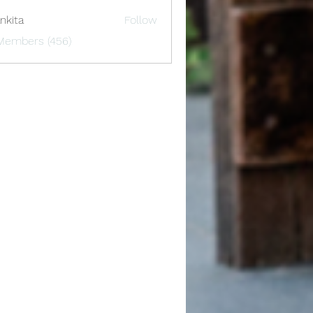
nkita
Follow
 Members (456)