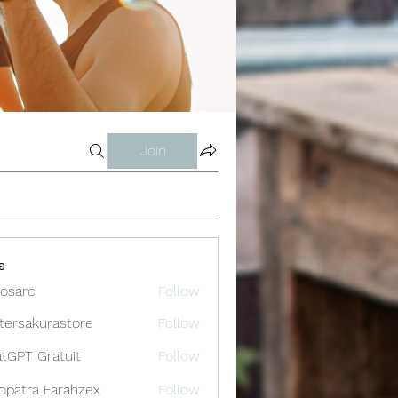
Join
s
osarc
Follow
c
tersakurastore
Follow
akurastore
tGPT Gratuit
Follow
opatra Farahzex
Follow