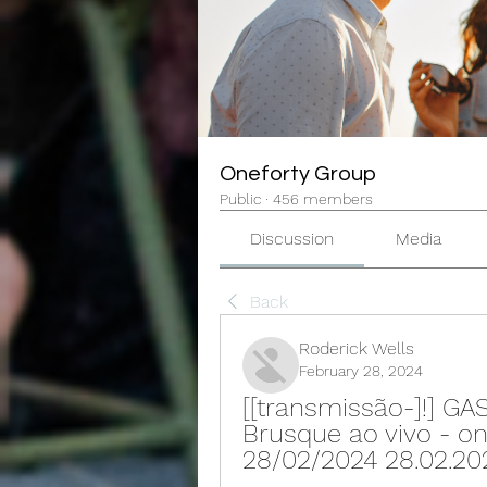
Oneforty Group
Public
·
456 members
Discussion
Media
Back
Roderick Wells
February 28, 2024
[[transmissão-]!] GAS
Brusque ao vivo - ond
28/02/2024 28.02.20