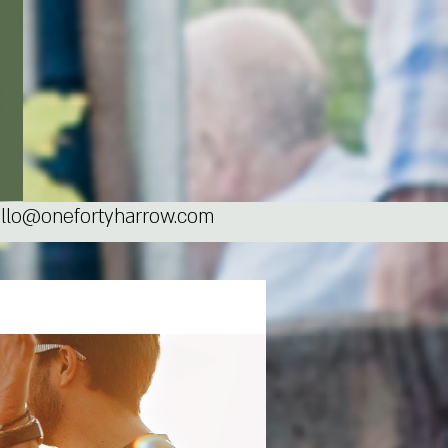
llo@onefortyharrow.com