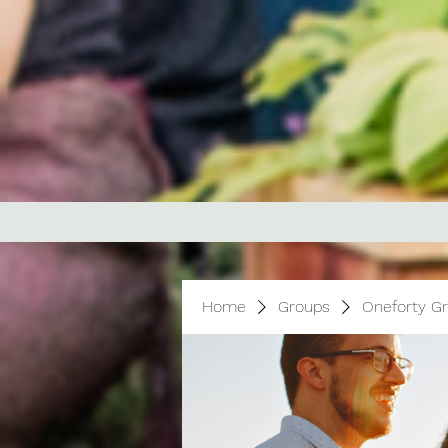
Home
Groups
Oneforty G