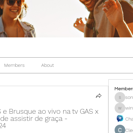
Members
About
Member
son
sonosar
win
 e Brusque ao vivo na tv GAS x 
winters
e assistir de graça - 
Cha
24
Cle