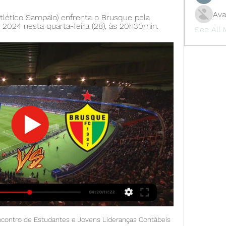
Ava
lético Sampaio) enfrenta o Brusque pela 
l 2024 nesta quarta-feira (28), às 20h30min.
See All
to foi um grande profeta.

GAS x Brusque Streaming e Listagens de TV GAS vs Brusque - fevereiro 28, 2024 - Streaming em Directo e Programação de TV, Resultados ao Vivo, Notícias e Vídeos :: Live Soccer TV.

Ao vivo: GAS x Brusque | Primeira fase | Copa do Brasil há 2 horas — Acompanhe o jogo GAS x Brusque (Copa do Brasil, Primeira fase). Veja no ge os melhores momentos e tudo que você precisa saber em tempo real.

GAS x Brusque 28-02-24 - Onde Assistir e Jogo ao Vivo há 6 horas — Acompanhe ao vivo o jogo GAS x Brusque para Copa do Brasil 2024. Todas as estatísticas, escalações e notícias e onde assistir ao jogo de ...

Página de início. A Living Porto é uma empresa de welcoming, housing e turismo idealizada para que aqueles que pretendem vir ao Porto para morar, conhecer ou “turistar” se sintam bem-vindos e acolhidos. Empresa focada em Relocation, turismo de experiência e eventos no norte do Portugal.

Find the latest odds preview for São José EC - Atlético Mogi match with SmartBets. Browse now all São José EC - Atlético Mogi betting odds and join SmartBets …

Alameda Residence - 3 suítes | Brusque/SC Gas Individual. Gás Individual. Hidrometro Individual. Hidrômetro Individual Sala T V. Vista Panoramica. Vista Panorâmica. Descrição do imóvel. O ...

Casa pega fogo por conta de vazamento de gás em Brusque 16 de mar. de 2018 — NDTV Record SC Ao vivo · Logo - ND Mais. MENU. Logo - ND Rádio Ouvir TV · Reality Shows · Novelas · Séries · Cinema · Música · Internet ...

Tags: Assistir Benfica x Chaves ao vivo online em HD, transmissão canal Benfica x Chaves online, como ver Campeonato Português jogo do Benfica x Chaves HD sem travar, jogo do Benfica x Chaves de hoje dia 25/02/2019. Relacionados. Assistir Bragantino x Vila Nova ao vivo HD 25/10/2019 grátis.

Cria uma conta ou inicia sessão no Facebook. Liga-te a amigos, familiares e outras pessoas que conheças. Partilha fotos e vídeos, envia mensagens e...

Brusque FC → Jogos, Placar ao Vivo e Estatísticas | Futebol Gás RR. Brusque FC ? Brasil · Campeonato Catarinense · 02 mar TV (TV gratuita e TV paga) transmitirão as partidas ao vivo. Mesmo que ...

Empresas Participantes Unimed Brusque · Unimed Cariri · Unimed Cascavel · Unimed Centro Oeste Paulista Operadoras de Telecomunicações (Telefonia, Internet, TV por assinatura)›. Age ...

A equipe Sub-20 do Santos FC enfrenta o São Bernardo FC nesta quarta-feira (7), às 15h, no Estádio do Baetão, no ABC, em partida válida pela terceira rodada da segunda fase do Campeonato Paulista Sub-20.. Santos FC goleia o Taboão da Serra na estreia do Paulista Sub-20.

119 talking about this.. Grêmio Esportivo Nacional. Amateur Sports Team. Cruzeiro poa-RS. Sports Team. Cruzeiro porto alegre.. Novelleto pela oportunidade e dizer que o objetivo do clube em ter uma BASE forte CONTINUA e o trabalho continua com a Sub-19 …

O jogo cumpria com o que prometera, em clima de decisão e o Santos assumia a vice-liderança, pelo número de vitórias. Ficava a cinco pontos do líder Flamengo que, no entanto, jogará amanhã, em casa, contra o Galo, com tudo para manter os oito pontos de vantagem.

Os viajantes de nacionalidade portuguesa não precisam de qualquer visto para permanecer no país por um período inferior a 90 dias. O idioma oficial é o esloveno, mas não terá qualquer dificuldade em encontrar quem fale inglês, especialmente entre a população mais jovem. A moeda oficial da Eslovénia é o Euro desde o início de 2007.

As transmissões de vídeo ao vivo pelo Facebook já estão há algumas semanas nas mãos de todos os usuários. Ao começar pelas celebridades antes de seguir para as pessoas “comuns”, a rede social não apenas pôde testar o recurso em condições de grande estresse e movimento, como também

Pleno do STJD julga recurso do ABC contra o Treze in Futebol , Principal | 0 comentário O auditor presidente do Superior Tribunal de Justiça Desportiva, Paulo Cesar Salomão Filho, convoca através de edital, reunião para apreciar vários processos que estão na pauta de julgamento que realizada quarta-feira, dia 23, com início às 14:00, no Salão nobre do STJ, em Brasília.

A transmissão final tem três finalidades: O pinhão transmite o torque e a velocidade retangular do eixo propulsor para o anel de engrenagem que está conectado ao diferencial. Devido à relação de transmissão, o torque aumenta, enquanto a velocidade diminui.

Brusque :: Brasil :: Perfil da Equipe TV20. FT. UEFA Women´s Nations League. UNL. UcrâniaFem. 3 O próximo jogo do Brusque é Quarta, 28 de Fevereiro de 2024 entre GAS e Brusque(Copa do Brasil 2024) ...

Assistir GAS x Brusque ao vivo há 1 dia — Assistir GAS x Brusque ao vivo nunca foi tão rápido e fácil, os melhores jogos do Bahia de Feira é aqui no FuteMax Não acredite em tudo o ...

Assistir Flamengo x Paraná AO VIVO - Brasileirão - 10/06/2018 - Tempo Real - Placar Assistir Flamengo x Paraná ao vivo - Tempo Real - Placar - Um grande número de torcedores já estão no Maracanã, outros estão chegando para ver de perto o que vai acontecer neste duelo de oposto, de um lado o Flamengo, líder da competição, de outro.

Belenenses soma primeira vitória na Liga O Moreirense continua sem vencer neste campeonato. A turma vimaranense foi derrotada pelo Belenenses, esta segunda-feira, por 2x0, em encontro da …

Cursos Barra da Tijuca - O melhor guia online que te permite encontrar o curso em Barra da Tijuca que você procura, presencial, a distância ou online.

JUÍZ IMPEDE VITÓRIA DO ATLÉTICO MOGI CONTRA O SAO JOSÉ NO NOGUEIRÃO. Jogando em casa neste último Sábado (06/05), contra o adversário mais forte do grupo, depois de estar vencendo o jogo por 1 x 0, o Atlético Mogi não soube segurar o resultado até o final da partida, e sofreu a virada de 2 x 1 contra a boa equipe do São José.

9 de May de 2019 CATS – Taboão da Serra com novas peneiras na zona leste em SP! 17 de January de 2019 CATS com peneiras para Futsal Feminino! 30 de June de 2016 Peneira do São Paulo Futebol Clube! 2 de November de 2016 Guarani divulga nova peneira!

RIO - O número de casos de