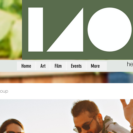
he
Home
Art
Film
Events
More
roup